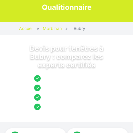
Qualitionnaire
Accueil
»
Morbihan
»
Bubry
Devis pour fenêtres à
Bubry : comparez les
experts certifiés
Jusqu’à 3 devis comparés
✓
Entreprises locales vérifiées
✓
Pose garantie
✓
Aides et primes incluses
✓