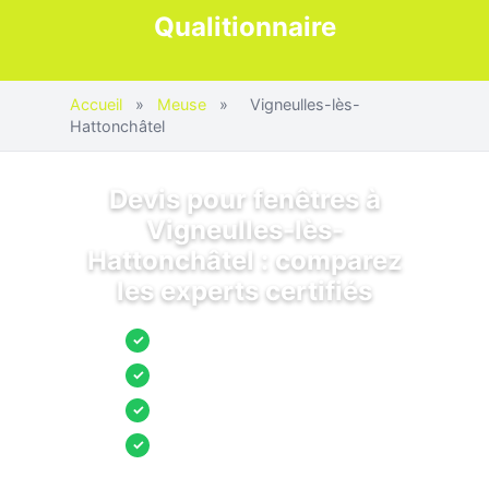
Qualitionnaire
Accueil
»
Meuse
»
Vigneulles-lès-
Hattonchâtel
Devis pour fenêtres à
Vigneulles-lès-
Hattonchâtel : comparez
les experts certifiés
Jusqu’à 3 devis comparés
✓
Entreprises locales vérifiées
✓
Pose garantie
✓
Aides et primes incluses
✓