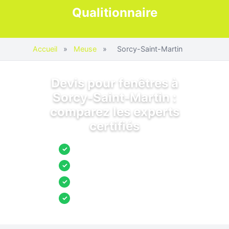
Qualitionnaire
Accueil
»
Meuse
»
Sorcy-Saint-Martin
Devis pour fenêtres à
Sorcy-Saint-Martin :
comparez les experts
certifiés
Jusqu’à 3 devis comparés
✓
Entreprises locales vérifiées
✓
Pose garantie
✓
Aides et primes incluses
✓