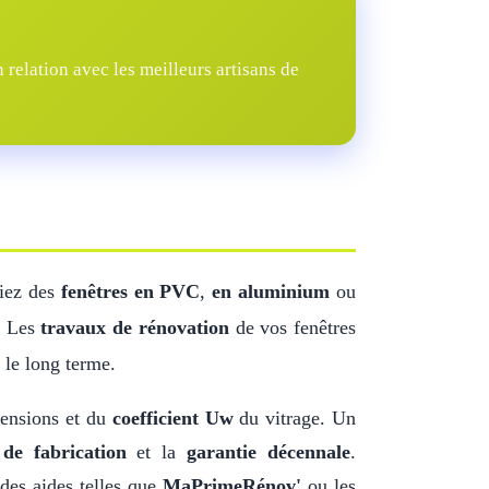
elation avec les meilleurs artisans de
siez des
fenêtres en PVC
,
en aluminium
ou
t. Les
travaux de rénovation
de vos fenêtres
 le long terme.
mensions et du
coefficient Uw
du vitrage. Un
de fabrication
et la
garantie décennale
.
des aides telles que
MaPrimeRénov'
ou les