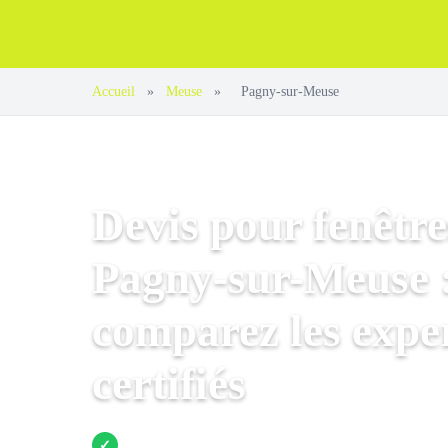
Accueil
»
Meuse
»
Pagny-sur-Meuse
Devis pour fenêtre
Pagny-sur-Meuse 
comparez les expe
certifiés
Jusqu’à 3 devis comparés
✓