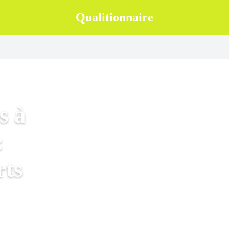
Qualitionnaire
s à
:
rts