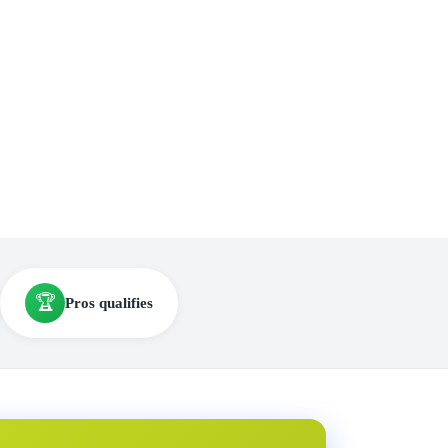
🏆
Pros qualifies