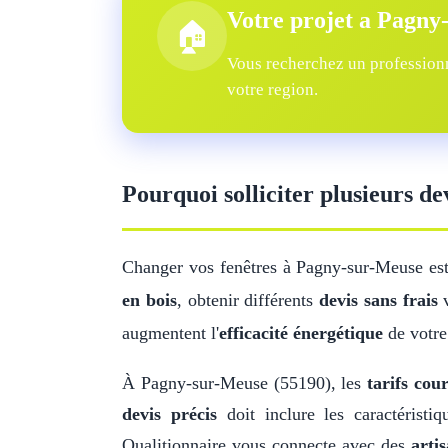
Votre projet a Pagny
🏠
Vous recherchez un professionn
votre region.
Pourquoi solliciter plusieurs d
Changer vos fenêtres à Pagny-sur-Meuse est
en bois
, obtenir différents
devis sans frais
v
augmentent l'
efficacité énergétique
de votre
À Pagny-sur-Meuse (55190), les
tarifs cou
devis précis
doit inclure les caractérist
Qualitionnaire vous connecte avec des
artis