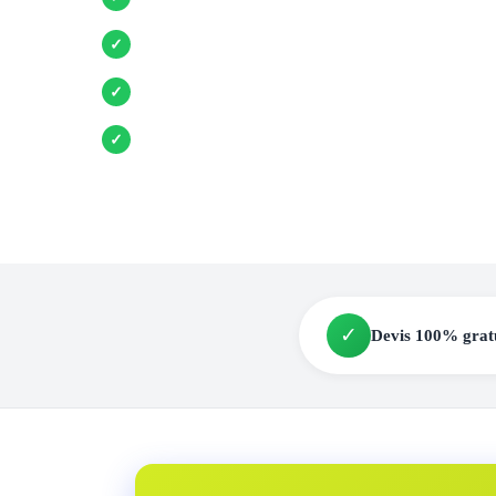
Entreprises locales vérifiées
✓
Pose garantie
✓
Aides et primes incluses
✓
✓
Devis 100% grat