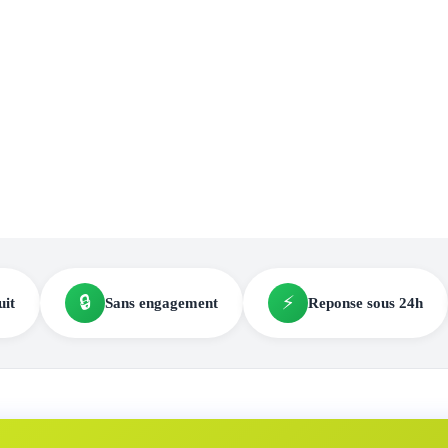
🔒
⚡
uit
Sans engagement
Reponse sous 24h