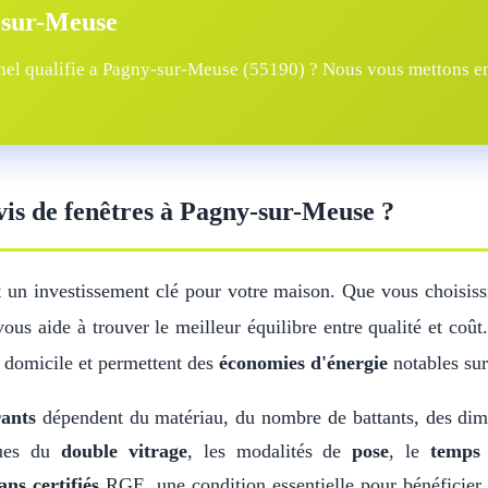
-sur-Meuse
el qualifie a Pagny-sur-Meuse (55190) ? Nous vous mettons en r
evis de fenêtres à Pagny-sur-Meuse ?
 un investissement clé pour votre maison. Que vous choisis
ous aide à trouver le meilleur équilibre entre qualité et coû
 domicile et permettent des
économies d'énergie
notables sur
rants
dépendent du matériau, du nombre de battants, des di
iques du
double vitrage
, les modalités de
pose
, le
temps 
ans certifiés
RGE, une condition essentielle pour bénéficier 