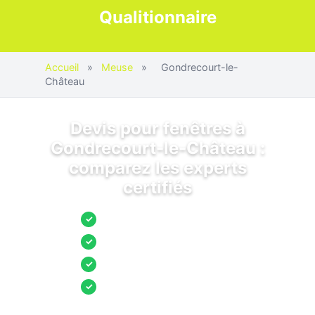
Qualitionnaire
Accueil
»
Meuse
»
Gondrecourt-le-
Château
Devis pour fenêtres à
Gondrecourt-le-Château :
comparez les experts
certifiés
Jusqu’à 3 devis comparés
✓
Entreprises locales vérifiées
✓
Pose garantie
✓
Aides et primes incluses
✓