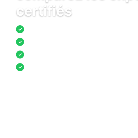
certifiés
Jusqu’à 3 devis comparés
✓
Entreprises locales vérifiées
✓
Pose garantie
✓
Aides et primes incluses
✓