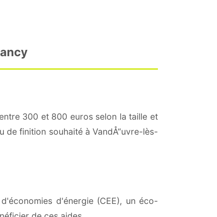
Nancy
entre 300 et 800 euros selon la taille et
au de finition souhaité à VandÅ“uvre-lès-
ts d'économies d'énergie (CEE), un éco-
éficier de ces aides.