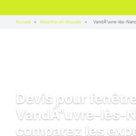
Accueil
»
Meurthe-et-Moselle
»
VandÅ“uvre-lès-Nan
Devis pour fenêtr
VandÅ“uvre-lès-N
comparez les exp