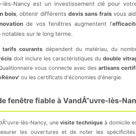
-lès-Nancy est un investissement clé pour votr
n bois
, obtenir différents
devis sans frais
vous aide
novation
de vos fenêtres augmentent l'
efficaci
e
notables sur le long terme.
s
tarifs courants
dépendent du matériau, du nombre
récis
doit inclure les caractéristiques du
double vitra
 Qualitionnaire vous connecte avec des
artisans certif
eRénov'
ou les certificats d'économies d'énergie.
e fenêtre fiable à VandÅ“uvre-lès-Nan
ndÅ“uvre-lès-Nancy, une
visite technique
à domicile es
surer les ouvertures et de noter les spécificité