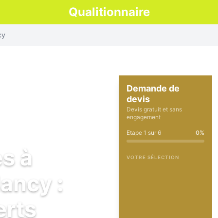
Qualitionnaire
cy
Demande de
devis
Devis gratuit et sans
engagement
Etape
1
sur
6
0
%
es à
VOTRE SÉLECTION
ancy :
erts