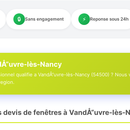
🔒
⚡
Sans engagement
Reponse sous 24h
ndÅ“uvre-lès-Nancy
ionnel qualifie a VandÅ“uvre-lès-Nancy (54500) ? Nous v
region.
rs devis de fenêtres à VandÅ“uvre-lès-