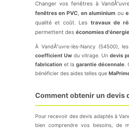
Changer vos fenêtres à VandÅ“uvre
fenêtres en PVC
,
en aluminium
ou
e
qualité et coût. Les
travaux de ré
permettent des
économies d'énergi
À VandÅ“uvre-lès-Nancy (54500), le
coefficient Uw
du vitrage. Un
devis p
fabrication
et la
garantie décennale
.
bénéficier des aides telles que
MaPrim
Comment obtenir un devis d
Pour recevoir des devis adaptés à Va
bien comprendre vos besoins, de me