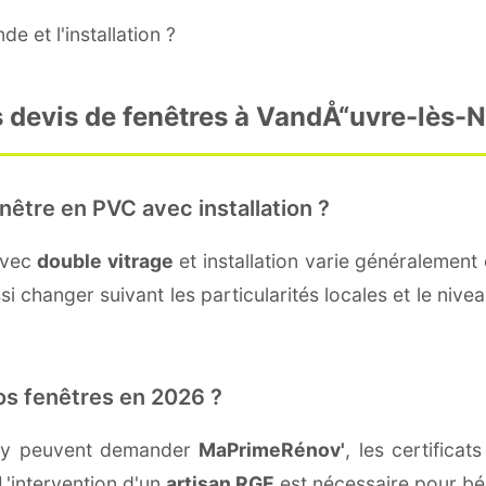
e et l'installation ?
s devis de fenêtres à VandÅ“uvre-lès-
nêtre en PVC avec installation ?
avec
double vitrage
et installation varie généralement 
i changer suivant les particularités locales et le nive
os fenêtres en 2026 ?
ncy peuvent demander
MaPrimeRénov'
, les certifica
L'intervention d'un
artisan RGE
est nécessaire pour bén