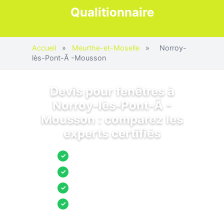
Qualitionnaire
Accueil
»
Meurthe-et-Moselle
»
Norroy-
lès-Pont-Ã -Mousson
Devis pour fenêtres à
Norroy-lès-Pont-Ã -
Mousson : comparez les
experts certifiés
Jusqu’à 3 devis comparés
✓
Entreprises locales vérifiées
✓
Pose garantie
✓
Aides et primes incluses
✓