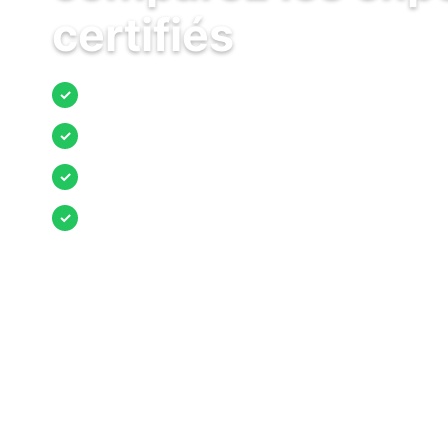
certifiés
Jusqu’à 3 devis comparés
✓
Entreprises locales vérifiées
✓
Pose garantie
✓
Aides et primes incluses
✓