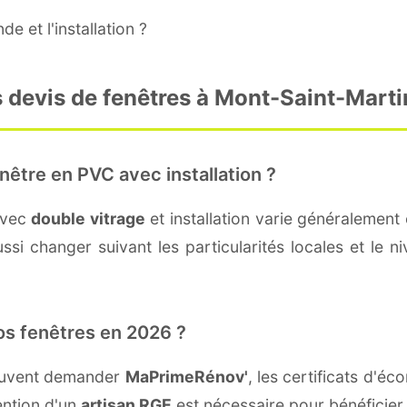
e et l'installation ?
 devis de fenêtres à Mont-Saint-Marti
nêtre en PVC avec installation ?
avec
double vitrage
et installation varie généralement 
si changer suivant les particularités locales et le n
os fenêtres en 2026 ?
peuvent demander
MaPrimeRénov'
, les certificats d'
ention d'un
artisan RGE
est nécessaire pour bénéficier