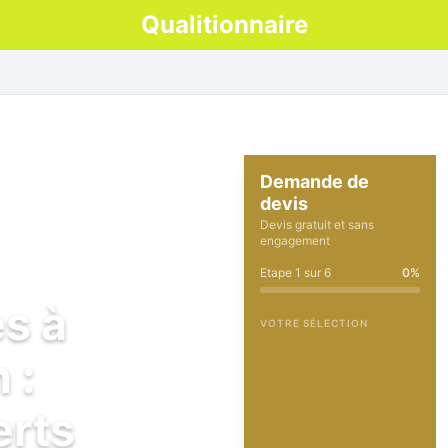
Qualitionnaire
Demande de
devis
Devis gratuit et sans
engagement
Etape
1
sur
6
0
%
es à
VOTRE SÉLECTION
 :
erts