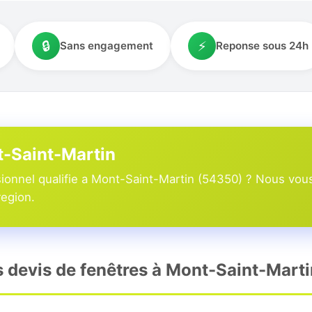
🔒
⚡
Sans engagement
Reponse sous 24h
t-Saint-Martin
ionnel qualifie a Mont-Saint-Martin (54350) ? Nous vous
region.
rs devis de fenêtres à Mont-Saint-Marti