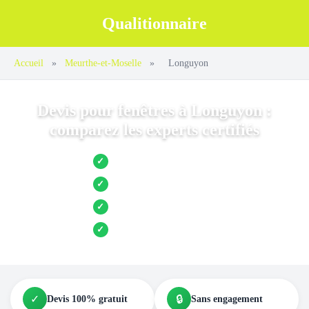
Qualitionnaire
Accueil
»
Meurthe-et-Moselle
»
Longuyon
Devis pour fenêtres à Longuyon :
comparez les experts certifiés
Jusqu’à 3 devis comparés
✓
Entreprises locales vérifiées
✓
Pose garantie
✓
Aides et primes incluses
✓
✓
🔒
Devis 100% gratuit
Sans engagement