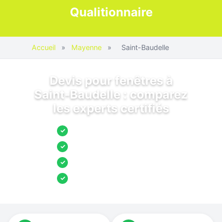
Qualitionnaire
Accueil
»
Mayenne
»
Saint-Baudelle
Devis pour fenêtres à
Saint-Baudelle : comparez
les experts certifiés
Jusqu’à 3 devis comparés
✓
Entreprises locales vérifiées
✓
Pose garantie
✓
Aides et primes incluses
✓