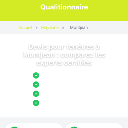
Qualitionnaire
Accueil
»
Mayenne
»
Montjean
Devis pour fenêtres à
Montjean : comparez les
experts certifiés
Jusqu’à 3 devis comparés
✓
Entreprises locales vérifiées
✓
Pose garantie
✓
Aides et primes incluses
✓