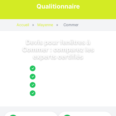
Qualitionnaire
Accueil
»
Mayenne
»
Commer
Devis pour fenêtres à
Commer : comparez les
experts certifiés
Jusqu’à 3 devis comparés
✓
Entreprises locales vérifiées
✓
Pose garantie
✓
Aides et primes incluses
✓