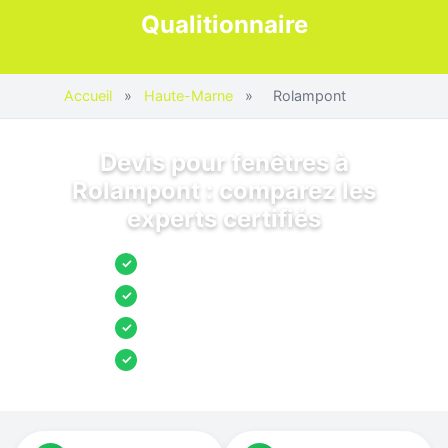
Qualitionnaire
Accueil
»
Haute-Marne
»
Rolampont
Devis pour fenêtres à
Rolampont : comparez les
experts certifiés
Jusqu’à 3 devis comparés
✓
Entreprises locales vérifiées
✓
Pose garantie
✓
Aides et primes incluses
✓