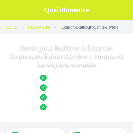
Qualitionnaire
Accueil
»
Haute-Marne
»
Éclaron-Braucourt-Sainte-Livière
Devis pour fenêtres à Éclaron-
Braucourt-Sainte-Livière : comparez
les experts certifiés
Jusqu’à 3 devis comparés
✓
Entreprises locales vérifiées
✓
Pose garantie
✓
Aides et primes incluses
✓