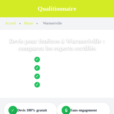
Qualitionnaire
Accueil
»
Marne
»
Warmeriville
Devis pour fenêtres à Warmeriville :
comparez les experts certifiés
Jusqu’à 3 devis comparés
✓
Entreprises locales vérifiées
✓
Pose garantie
✓
Aides et primes incluses
✓
✓
🔒
Devis 100% gratuit
Sans engagement