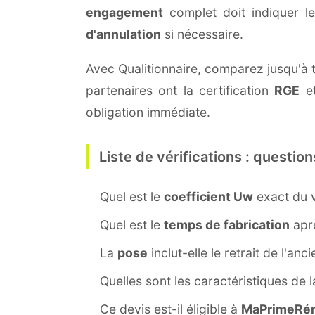
engagement
complet doit indiquer l
d'annulation
si nécessaire.
Avec Qualitionnaire, comparez jusqu'à t
partenaires ont la certification
RGE
et
obligation immédiate.
Liste de vérifications : question
Quel est le
coefficient Uw
exact du v
Quel est le
temps de fabrication
aprè
La
pose
inclut-elle le retrait de l'anc
Quelles sont les caractéristiques de 
Ce devis est-il éligible à
MaPrimeRén