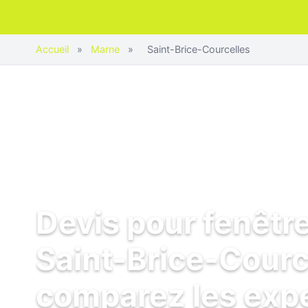
Accueil
»
Marne
»
Saint-Brice-Courcelles
Devis pour fenêtr
Saint-Brice-Cource
comparez les exp