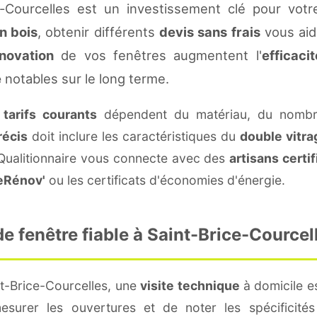
-Courcelles est un investissement clé pour vot
n bois
, obtenir différents
devis sans frais
vous aide
novation
de vos fenêtres augmentent l'
efficaci
e
notables sur le long terme.
s
tarifs courants
dépendent du matériau, du nombre
récis
doit inclure les caractéristiques du
double vitra
 Qualitionnaire vous connecte avec des
artisans certif
eRénov'
ou les certificats d'économies d'énergie.
 fenêtre fiable à Saint-Brice-Courcel
nt-Brice-Courcelles, une
visite technique
à domicile es
surer les ouvertures et de noter les spécificité