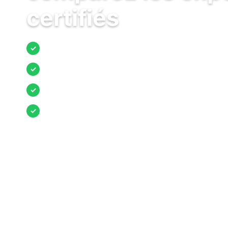
certifiés
Jusqu’à 3 devis comparés
✓
Entreprises locales vérifiées
✓
Pose garantie
✓
Aides et primes incluses
✓