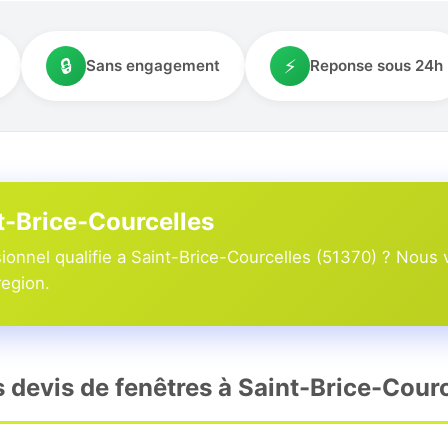
🔒
⚡
Sans engagement
Reponse sous 24h
nt-Brice-Courcelles
onnel qualifie a Saint-Brice-Courcelles (51370) ? Nous 
region.
s devis de fenêtres à Saint-Brice-Courc