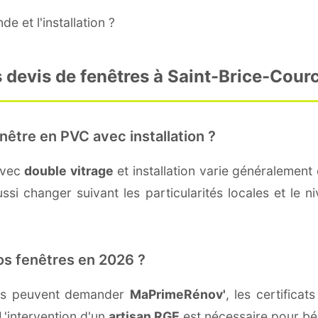
e et l'installation ?
 devis de fenêtres à Saint-Brice-Courc
nêtre en PVC avec installation ?
avec
double vitrage
et installation varie généralement 
si changer suivant les particularités locales et le ni
os fenêtres en 2026 ?
lles peuvent demander
MaPrimeRénov'
, les certifica
L'intervention d'un
artisan RGE
est nécessaire pour bén