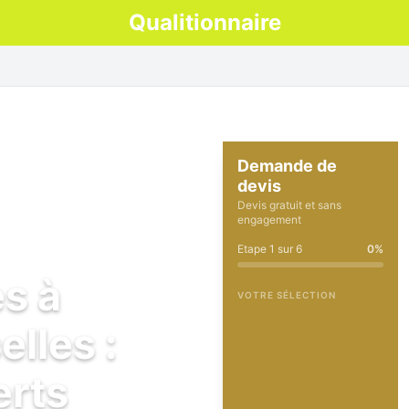
Qualitionnaire
Demande de
devis
Devis gratuit et sans
engagement
Etape
1
sur
6
0
%
es à
VOTRE SÉLECTION
lles :
erts