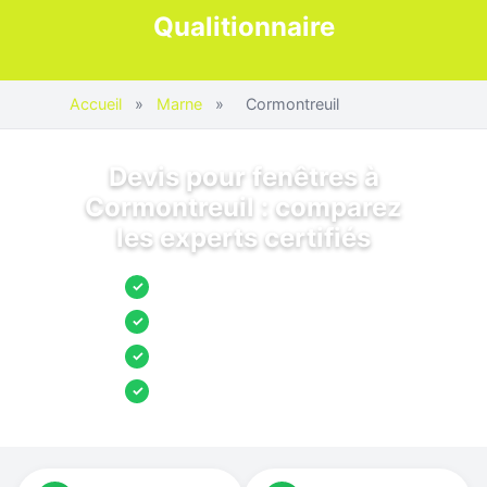
Qualitionnaire
Accueil
»
Marne
»
Cormontreuil
Devis pour fenêtres à
Cormontreuil : comparez
les experts certifiés
Jusqu’à 3 devis comparés
✓
Entreprises locales vérifiées
✓
Pose garantie
✓
Aides et primes incluses
✓