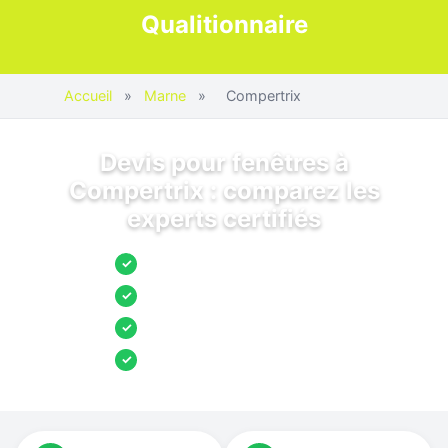
Qualitionnaire
Accueil
»
Marne
»
Compertrix
Devis pour fenêtres à
Compertrix : comparez les
experts certifiés
Jusqu’à 3 devis comparés
✓
Entreprises locales vérifiées
✓
Pose garantie
✓
Aides et primes incluses
✓