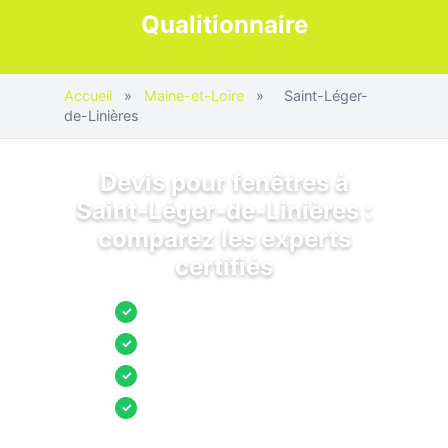
Qualitionnaire
Accueil
»
Maine-et-Loire
»
Saint-Léger-
de-Linières
Devis pour fenêtres à
Saint-Léger-de-Linières :
comparez les experts
certifiés
Jusqu’à 3 devis comparés
✓
Entreprises locales vérifiées
✓
Pose garantie
✓
Aides et primes incluses
✓