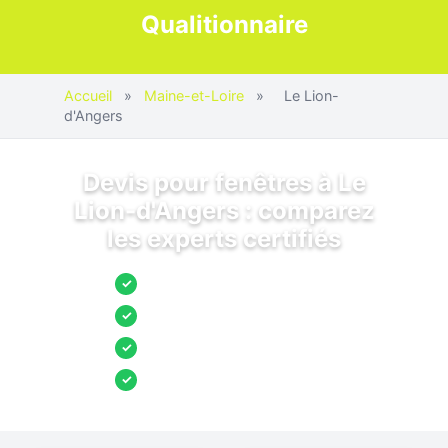
Qualitionnaire
Accueil
»
Maine-et-Loire
»
Le Lion-
d'Angers
Devis pour fenêtres à Le
Lion-d'Angers : comparez
les experts certifiés
Jusqu’à 3 devis comparés
✓
Entreprises locales vérifiées
✓
Pose garantie
✓
Aides et primes incluses
✓