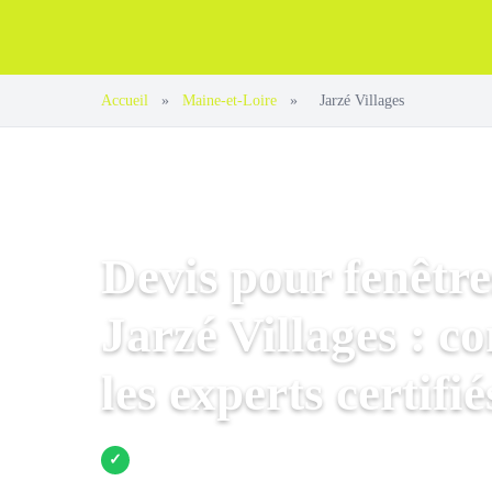
Accueil
»
Maine-et-Loire
»
Jarzé Villages
Devis pour fenêtre
Jarzé Villages : c
les experts certifié
Jusqu’à 3 devis comparés
✓