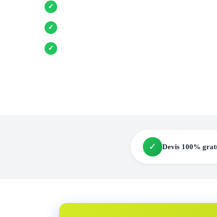
Entreprises locales vérifiées
✓
Pose garantie
✓
Aides et primes incluses
✓
✓
Devis 100% grat