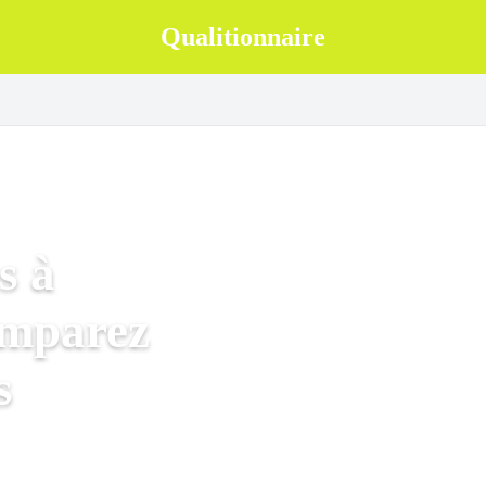
Qualitionnaire
s à
omparez
s