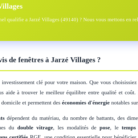
Villages
l qualifie a Jarzé Villages (49140) ? Nous vous mettons en rela
vis de fenêtres à Jarzé Villages ?
n investissement clé pour votre maison. Que vous choisissie
s aide à trouver le meilleur équilibre entre qualité et coût
 domicile et permettent des
économies d'énergie
notables sur
ts
dépendent du matériau, du nombre de battants, des dim
iques du
double vitrage
, les modalités de
pose
, le
temps 
ans certifiés
RGE, une condition essentielle pour bénéficier 