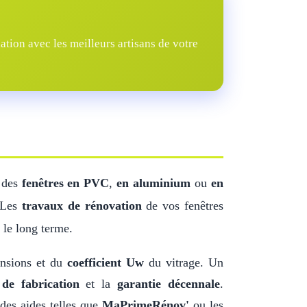
tion avec les meilleurs artisans de votre
z des
fenêtres en PVC
,
en aluminium
ou
en
. Les
travaux de rénovation
de vos fenêtres
 le long terme.
ensions et du
coefficient Uw
du vitrage. Un
de fabrication
et la
garantie décennale
.
des aides telles que
MaPrimeRénov'
ou les