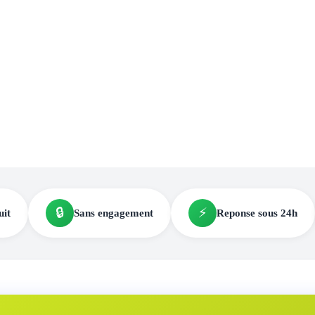
🔒
⚡
uit
Sans engagement
Reponse sous 24h