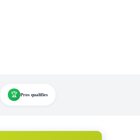
🏆
Pros qualifies