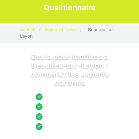
Qualitionnaire
Accueil
»
Maine-et-Loire
»
Beaulieu-sur-
Layon
Devis pour fenêtres à
Beaulieu-sur-Layon :
comparez les experts
certifiés
Jusqu’à 3 devis comparés
✓
Entreprises locales vérifiées
✓
Pose garantie
✓
Aides et primes incluses
✓