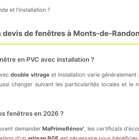
e et l'installation ?
s devis de fenêtres à Monts-de-Rando
nêtre en PVC avec installation ?
avec
double vitrage
et installation varie généralement 
ssi changer suivant les particularités locales et le 
os fenêtres en 2026 ?
euvent demander
MaPrimeRénov'
, les certificats d'é
ention d'un
artisan RGE
est nécessaire pour bénéficier