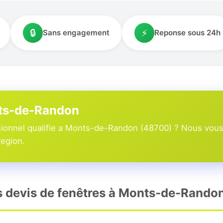
🔒
⚡
Sans engagement
Reponse sous 24h
nts-de-Randon
ionnel qualifie a Monts-de-Randon (48700) ? Nous vous 
region.
rs devis de fenêtres à Monts-de-Rando