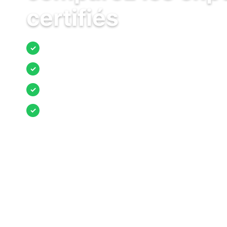
certifiés
Jusqu’à 3 devis comparés
✓
Entreprises locales vérifiées
✓
Pose garantie
✓
Aides et primes incluses
✓