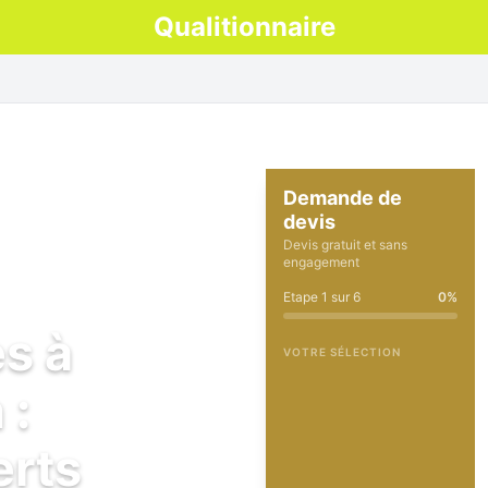
Qualitionnaire
Demande de
devis
Devis gratuit et sans
engagement
Etape
1
sur
6
0
%
es à
VOTRE SÉLECTION
 :
erts