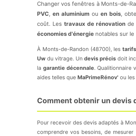
Changer vos fenêtres à Monts-de-Ran
PVC
,
en aluminium
ou
en bois
, obt
coût. Les
travaux de rénovation
de 
économies d'énergie
notables sur le
À Monts-de-Randon (48700), les
tarif
Uw
du vitrage. Un
devis précis
doit inc
la
garantie décennale
. Qualitionnair
aides telles que
MaPrimeRénov'
ou les 
Comment obtenir un devis d
Pour recevoir des devis adaptés à Mo
comprendre vos besoins, de mesurer le