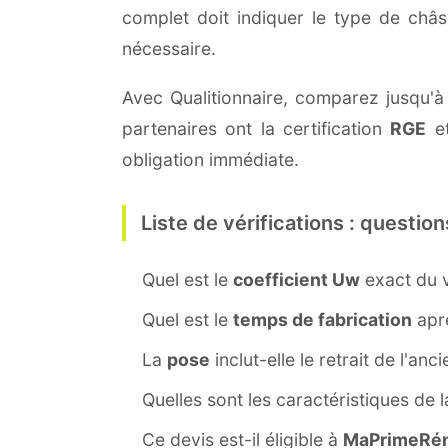
complet doit indiquer le type de châ
nécessaire.
Avec Qualitionnaire, comparez jusqu'à
partenaires ont la certification
RGE
et
obligation immédiate.
Liste de vérifications : question
Quel est le
coefficient Uw
exact du v
Quel est le
temps de fabrication
aprè
La
pose
inclut-elle le retrait de l'anc
Quelles sont les caractéristiques de 
Ce devis est-il éligible à
MaPrimeRén