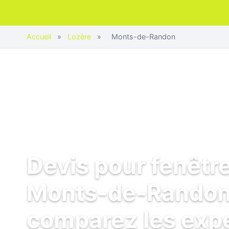
Accueil
»
Lozère
»
Monts-de-Randon
Devis pour fenêtr
Monts-de-Randon
comparez les exp