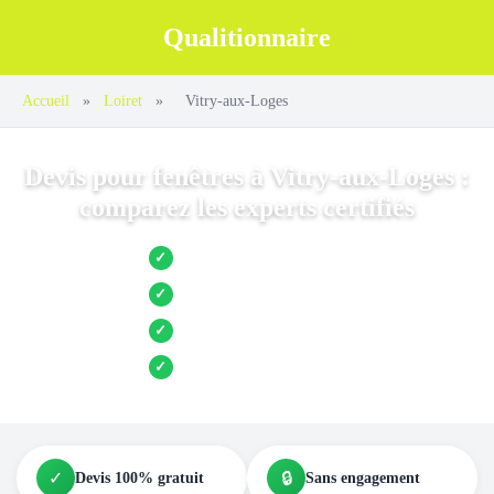
Qualitionnaire
Accueil
»
Loiret
»
Vitry-aux-Loges
Devis pour fenêtres à Vitry-aux-Loges :
comparez les experts certifiés
Jusqu’à 3 devis comparés
✓
Entreprises locales vérifiées
✓
Pose garantie
✓
Aides et primes incluses
✓
✓
🔒
Devis 100% gratuit
Sans engagement