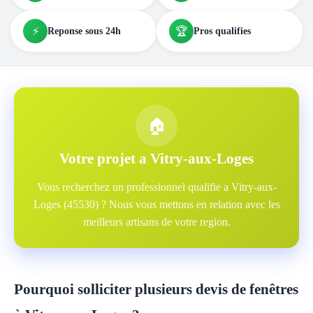
⚡
🏆
Reponse sous 24h
Pros qualifies
🏠
Votre projet a Vitry-aux-Loges
Vous recherchez un professionnel qualifie a Vitry-aux-
Loges (45530) ? Nous vous mettons en relation avec les
meilleurs artisans de votre region.
Pourquoi solliciter plusieurs devis de fenêtres