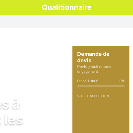
Qualitionnaire
Demande de
devis
Devis gratuit et sans
engagement
Etape
1
sur
6
0
%
VOTRE SÉLECTION
es à
 les