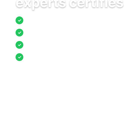
experts certifiés
Jusqu’à 3 devis comparés
✓
Entreprises locales vérifiées
✓
Pose garantie
✓
Aides et primes incluses
✓