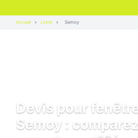
Accueil
»
Loiret
»
Semoy
Devis pour fenêtr
Semoy : comparez