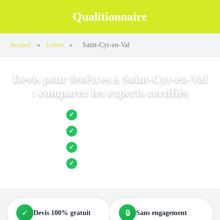
Qualitionnaire
Accueil
»
Loiret
»
Saint-Cyr-en-Val
Devis pour fenêtres à Saint-Cyr-en-Val
: comparez les experts certifiés
Jusqu’à 3 devis comparés
✓
Entreprises locales vérifiées
✓
Pose garantie
✓
Aides et primes incluses
✓
✓
🔒
Devis 100% gratuit
Sans engagement