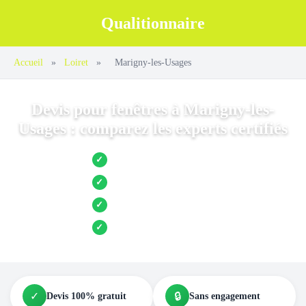
Qualitionnaire
Accueil
»
Loiret
»
Marigny-les-Usages
Devis pour fenêtres à Marigny-les-
Usages : comparez les experts certifiés
Jusqu’à 3 devis comparés
✓
Entreprises locales vérifiées
✓
Pose garantie
✓
Aides et primes incluses
✓
✓
🔒
Devis 100% gratuit
Sans engagement