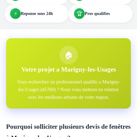
⚡
🏆
Reponse sous 24h
Pros qualifies
🏠
Votre projet a Marigny-les-Usages
Vous recherchez un professionnel qualifie a Marigny-
les-Usages (45760) ? Nous vous mettons en relation
avec les meilleurs artisans de votre region.
Pourquoi solliciter plusieurs devis de fenêtres