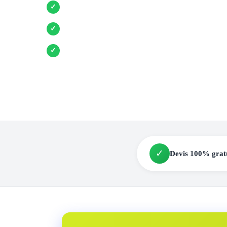
Entreprises locales vérifiées
✓
Pose garantie
✓
Aides et primes incluses
✓
✓
Devis 100% grat