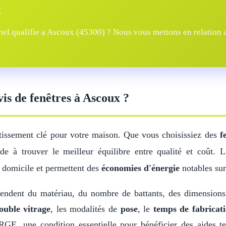
x
el qualifie a Ascoux (45300) ? Nous vous mettons en relation av
vis de fenêtres à Ascoux ?
tissement clé pour votre maison. Que vous choisissiez des
f
e à trouver le meilleur équilibre entre qualité et coût. 
 domicile et permettent des
économies d'énergie
notables sur
ndent du matériau, du nombre de battants, des dimension
ouble vitrage
, les modalités de
pose
, le
temps de fabricat
GE, une condition essentielle pour bénéficier des aides t