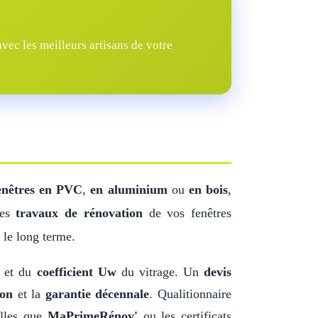
ec les meilleurs artisans de votre
enêtres en PVC
,
en aluminium
ou
en bois
,
Les
travaux de rénovation
de vos fenêtres
 le long terme.
s et du
coefficient Uw
du vitrage. Un
devis
ion
et la
garantie décennale
. Qualitionnaire
elles que
MaPrimeRénov'
ou les certificats