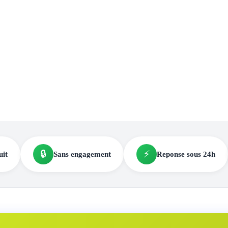
🔒
⚡
uit
Sans engagement
Reponse sous 24h