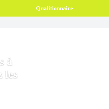
Qualitionnaire
s à
 les