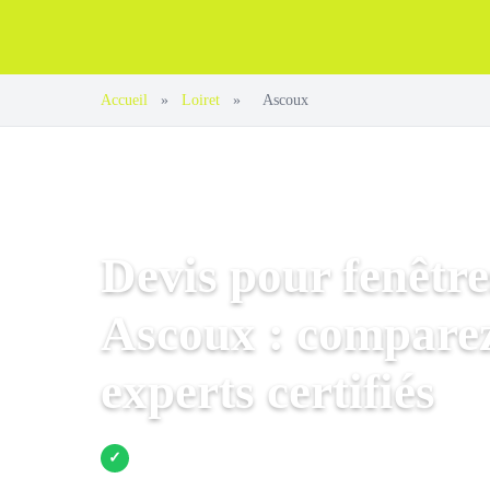
Accueil
»
Loiret
»
Ascoux
Devis pour fenêtre
Ascoux : comparez
experts certifiés
Jusqu’à 3 devis comparés
✓