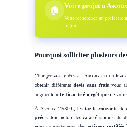
Votre projet a Ascou
🏠
Vous recherchez un professionn
region.
Pourquoi solliciter plusieurs de
Changer vos fenêtres à Ascoux est un inves
obtenir différents
devis sans frais
vous aid
augmentent l'
efficacité énergétique
de votre
À Ascoux (45300), les
tarifs courants
dépe
précis
doit inclure les caractéristiques du
d
vous connecte avec des
artisans certifiés
R