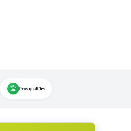
🏆
Pros qualifies