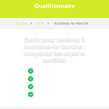
Qualitionnaire
Accueil
»
Loiret
»
Aschères-le-Marché
Devis pour fenêtres à
Aschères-le-Marché :
comparez les experts
certifiés
Jusqu’à 3 devis comparés
✓
Entreprises locales vérifiées
✓
Pose garantie
✓
Aides et primes incluses
✓