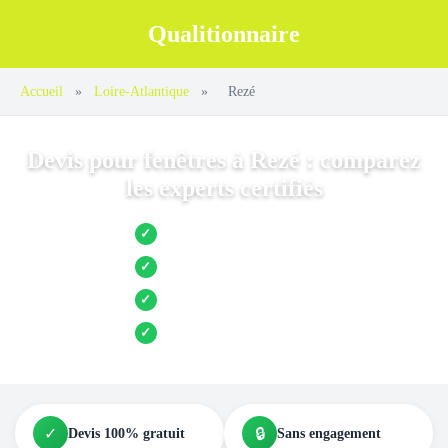
Qualitionnaire
Accueil
»
Loire-Atlantique
»
Rezé
Devis pour fenêtres à Rezé : comparez
les experts certifiés
Jusqu’à 3 devis comparés
✓
Entreprises locales vérifiées
✓
Pose garantie
✓
Aides et primes incluses
✓
✓
🔒
Devis 100% gratuit
Sans engagement