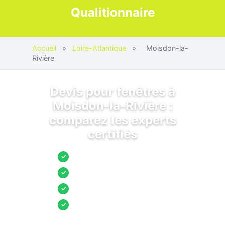
Qualitionnaire
Accueil
»
Loire-Atlantique
»
Moisdon-la-
Rivière
Devis pour fenêtres à
Moisdon-la-Rivière :
comparez les experts
certifiés
Jusqu’à 3 devis comparés
✓
Entreprises locales vérifiées
✓
Pose garantie
✓
Aides et primes incluses
✓