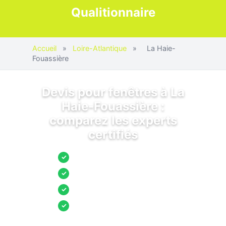
Qualitionnaire
Accueil
»
Loire-Atlantique
»
La Haie-
Fouassière
Devis pour fenêtres à La
Haie-Fouassière :
comparez les experts
certifiés
Jusqu’à 3 devis comparés
✓
Entreprises locales vérifiées
✓
Pose garantie
✓
Aides et primes incluses
✓