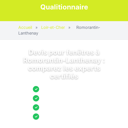
Qualitionnaire
Accueil
»
Loir-et-Cher
»
Romorantin-
Lanthenay
Devis pour fenêtres à
Romorantin-Lanthenay :
comparez les experts
certifiés
Jusqu’à 3 devis comparés
✓
Entreprises locales vérifiées
✓
Pose garantie
✓
Aides et primes incluses
✓