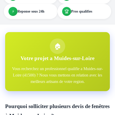
⚡
🏆
Reponse sous 24h
Pros qualifies
🏠
Votre projet a Muides-sur-Loire
Vous recherchez un professionnel qualifie a Muides-sur-
Loire (41500) ? Nous vous mettons en relation avec les
meilleurs artisans de votre region.
Pourquoi solliciter plusieurs devis de fenêtres