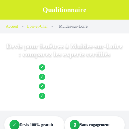
Qualitionnaire
Accueil
»
Loir-et-Cher
»
Muides-sur-Loire
Devis pour fenêtres à Muides-sur-Loire
: comparez les experts certifiés
Jusqu’à 3 devis comparés
✓
Entreprises locales vérifiées
✓
Pose garantie
✓
Aides et primes incluses
✓
✓
🔒
Devis 100% gratuit
Sans engagement