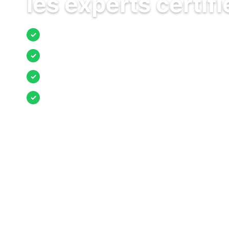
les experts certifi
Jusqu’à 3 devis comparés
✓
Entreprises locales vérifiées
✓
Pose garantie
✓
Aides et primes incluses
✓