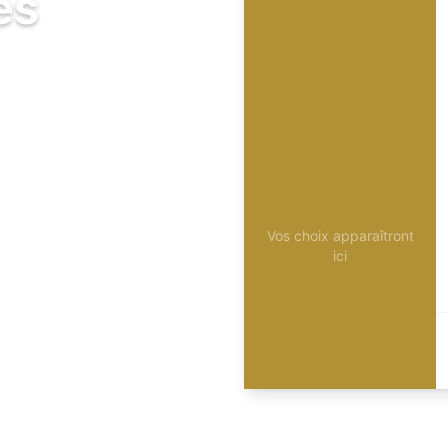
és
Vos choix apparaîtront
ici