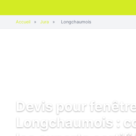
Accueil
»
Jura
»
Longchaumois
Devis pour fenêtr
Longchaumois : 