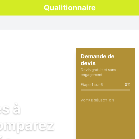
Qualitionnaire
Demande de
devis
Devis gratuit et sans
engagement
Etape
1
sur
6
0
%
VOTRE SÉLECTION
es à
comparez