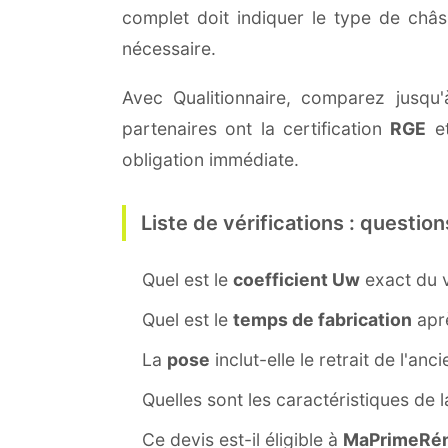
complet doit indiquer le type de châ
nécessaire.
Avec Qualitionnaire, comparez jusqu'
partenaires ont la certification
RGE
et
obligation immédiate.
Liste de vérifications : question
Quel est le
coefficient Uw
exact du v
Quel est le
temps de fabrication
aprè
La
pose
inclut-elle le retrait de l'anc
Quelles sont les caractéristiques de 
Ce devis est-il éligible à
MaPrimeRén