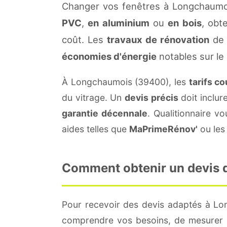
Changer vos fenêtres à Longchaumoi
PVC
,
en aluminium
ou
en bois
, obt
coût. Les
travaux de rénovation
de 
économies d'énergie
notables sur le
À Longchaumois (39400), les
tarifs c
du vitrage. Un
devis précis
doit inclur
garantie décennale
. Qualitionnaire 
aides telles que
MaPrimeRénov'
ou les 
Comment obtenir un devis d
Pour recevoir des devis adaptés à L
comprendre vos besoins, de mesurer le