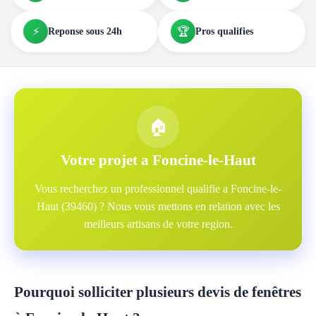
⚡
🏆
Reponse sous 24h
Pros qualifies
🏠
Votre projet a Foncine-le-Haut
Vous recherchez un professionnel qualifie a Foncine-le-
Haut (39460) ? Nous vous mettons en relation avec les
meilleurs artisans de votre region.
Pourquoi solliciter plusieurs devis de fenêtres