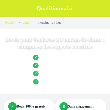
Qualitionnaire
Accueil
»
Jura
»
Foncine-le-Haut
Devis pour fenêtres à Foncine-le-Haut :
comparez les experts certifiés
Jusqu’à 3 devis comparés
✓
Entreprises locales vérifiées
✓
Pose garantie
✓
Aides et primes incluses
✓
✓
🔒
Devis 100% gratuit
Sans engagement