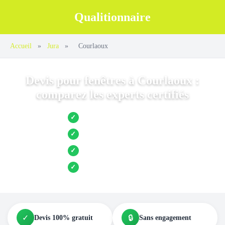
Qualitionnaire
Accueil
»
Jura
»
Courlaoux
Devis pour fenêtres à Courlaoux :
comparez les experts certifiés
Jusqu’à 3 devis comparés
✓
Entreprises locales vérifiées
✓
Pose garantie
✓
Aides et primes incluses
✓
✓
🔒
Devis 100% gratuit
Sans engagement