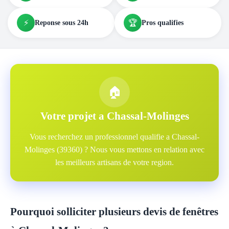
⚡
🏆
Reponse sous 24h
Pros qualifies
🏠
Votre projet a Chassal-Molinges
Vous recherchez un professionnel qualifie a Chassal-
Molinges (39360) ? Nous vous mettons en relation avec
les meilleurs artisans de votre region.
Pourquoi solliciter plusieurs devis de fenêtres