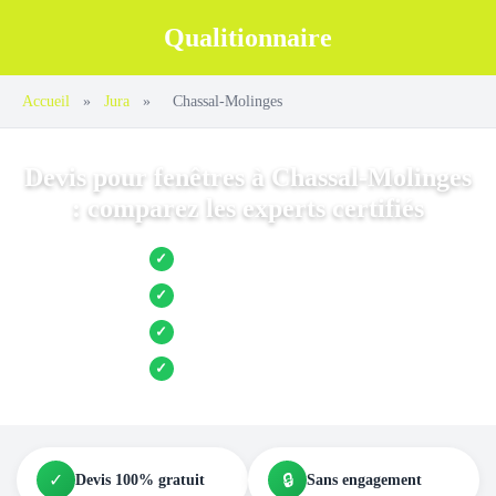
Qualitionnaire
Accueil
»
Jura
»
Chassal-Molinges
Devis pour fenêtres à Chassal-Molinges
: comparez les experts certifiés
Jusqu’à 3 devis comparés
✓
Entreprises locales vérifiées
✓
Pose garantie
✓
Aides et primes incluses
✓
✓
🔒
Devis 100% gratuit
Sans engagement