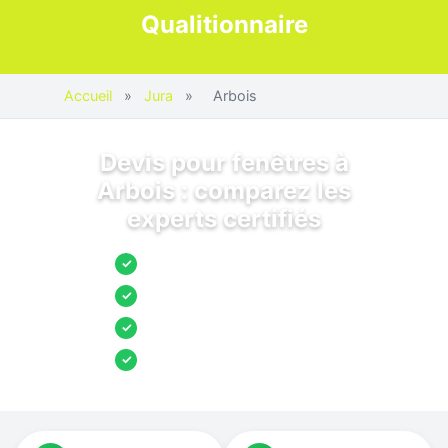
Qualitionnaire
Accueil
»
Jura
»
Arbois
Devis pour fenêtres à
Arbois : comparez les
experts certifiés
Jusqu’à 3 devis comparés
✓
Entreprises locales vérifiées
✓
Pose garantie
✓
Aides et primes incluses
✓