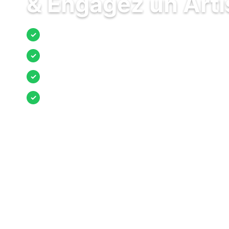
& Engagez un Art
Jusqu’à 3 devis comparés
✓
Entreprises locales vérifiées
✓
Pose garantie
✓
Aides et primes incluses
✓