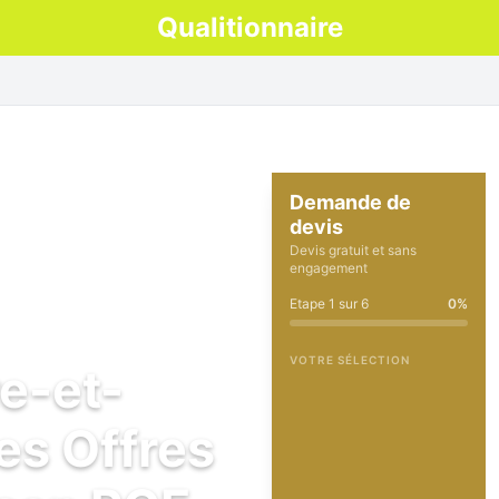
Qualitionnaire
Demande de
devis
Devis gratuit et sans
engagement
Etape
1
sur
6
0
%
VOTRE SÉLECTION
re-et-
es Offres