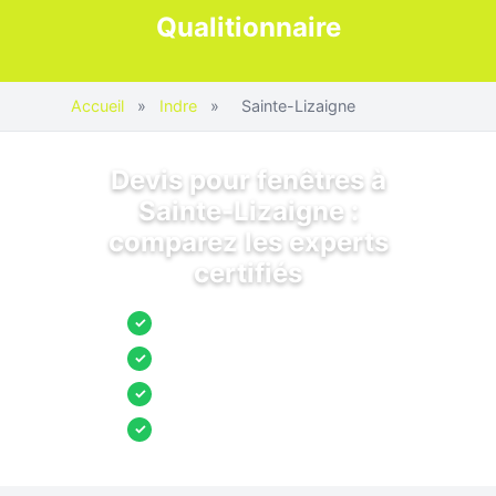
Qualitionnaire
Accueil
»
Indre
»
Sainte-Lizaigne
Devis pour fenêtres à
Sainte-Lizaigne :
comparez les experts
certifiés
Jusqu’à 3 devis comparés
✓
Entreprises locales vérifiées
✓
Pose garantie
✓
Aides et primes incluses
✓