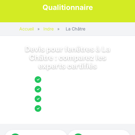
Qualitionnaire
Accueil
»
Indre
»
La Châtre
Devis pour fenêtres à La
Châtre : comparez les
experts certifiés
Jusqu’à 3 devis comparés
✓
Entreprises locales vérifiées
✓
Pose garantie
✓
Aides et primes incluses
✓