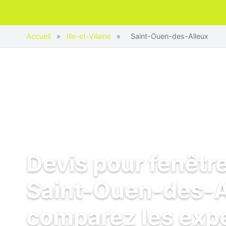
Accueil
»
Ille-et-Vilaine
»
Saint-Ouen-des-Alleux
Devis pour fenêtr
Saint-Ouen-des-Al
comparez les exp