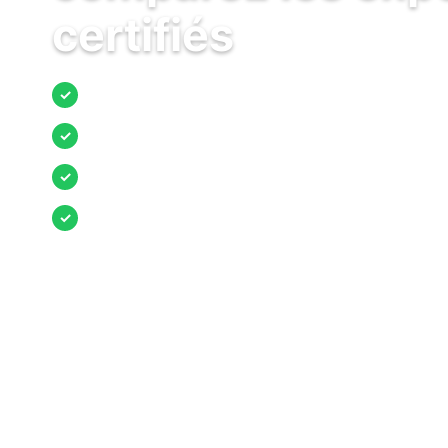
certifiés
Jusqu’à 3 devis comparés
✓
Entreprises locales vérifiées
✓
Pose garantie
✓
Aides et primes incluses
✓