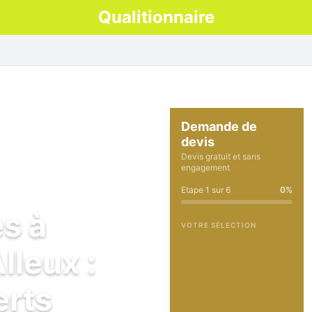
Qualitionnaire
Demande de
devis
Devis gratuit et sans
engagement
Etape
1
sur
6
0
%
es à
VOTRE SÉLECTION
leux :
erts