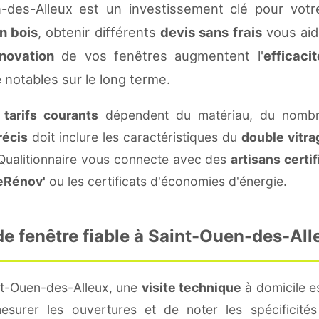
-des-Alleux est un investissement clé pour votr
n bois
, obtenir différents
devis sans frais
vous aide
novation
de vos fenêtres augmentent l'
efficaci
e
notables sur le long terme.
s
tarifs courants
dépendent du matériau, du nombre
récis
doit inclure les caractéristiques du
double vitra
 Qualitionnaire vous connecte avec des
artisans certif
eRénov'
ou les certificats d'économies d'énergie.
e fenêtre fiable à Saint-Ouen-des-All
nt-Ouen-des-Alleux, une
visite technique
à domicile es
surer les ouvertures et de noter les spécificité