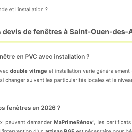
e et l'installation ?
s devis de fenêtres à Saint-Ouen-des-
nêtre en PVC avec installation ?
avec
double vitrage
et installation varie généralement 
i changer suivant les particularités locales et le nive
os fenêtres en 2026 ?
eux peuvent demander
MaPrimeRénov'
, les certifica
L'intervention d'un
artisan RGE
est nécessaire pour bén