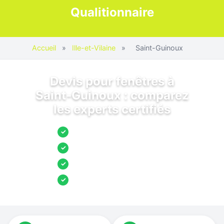
Qualitionnaire
Accueil
»
Ille-et-Vilaine
»
Saint-Guinoux
Devis pour fenêtres à
Saint-Guinoux : comparez
les experts certifiés
Jusqu’à 3 devis comparés
✓
Entreprises locales vérifiées
✓
Pose garantie
✓
Aides et primes incluses
✓