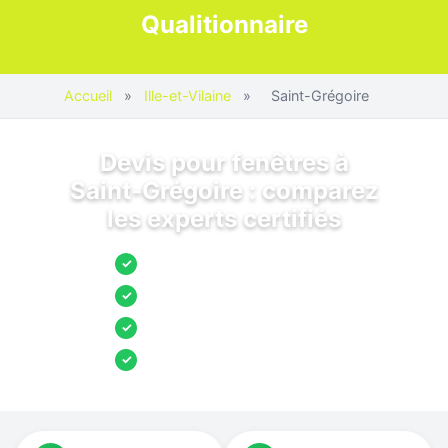
Qualitionnaire
Accueil
»
Ille-et-Vilaine
»
Saint-Grégoire
Devis pour fenêtres à
Saint-Grégoire : comparez
les experts certifiés
Jusqu’à 3 devis comparés
✓
Entreprises locales vérifiées
✓
Pose garantie
✓
Aides et primes incluses
✓