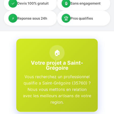
✓
🔒
Devis 100% gratuit
Sans engagement
⚡
🏆
Reponse sous 24h
Pros qualifies
🏠
Votre projet a Saint-
Grégoire
Vous recherchez un professionnel
qualifie a Saint-Grégoire (35760) ?
Nous vous mettons en relation
avec les meilleurs artisans de votre
region.