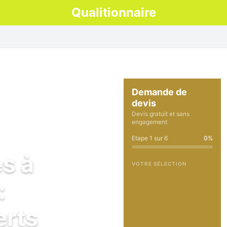
Qualitionnaire
Demande de
devis
Devis gratuit et sans
engagement
Etape
1
sur
6
0
%
es à
VOTRE SÉLECTION
:
erts