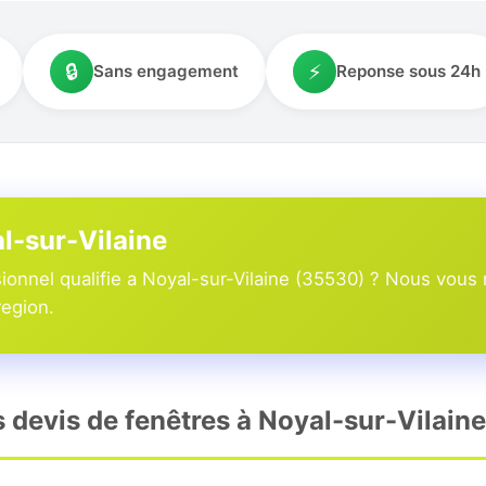
🔒
⚡
Sans engagement
Reponse sous 24h
al-sur-Vilaine
onnel qualifie a Noyal-sur-Vilaine (35530) ? Nous vous 
region.
s devis de fenêtres à Noyal-sur-Vilaine