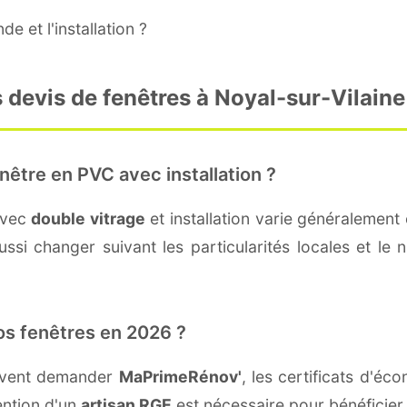
e et l'installation ?
 devis de fenêtres à Noyal-sur-Vilaine
nêtre en PVC avec installation ?
avec
double vitrage
et installation varie généralement 
ssi changer suivant les particularités locales et le n
os fenêtres en 2026 ?
euvent demander
MaPrimeRénov'
, les certificats d'é
ention d'un
artisan RGE
est nécessaire pour bénéficier