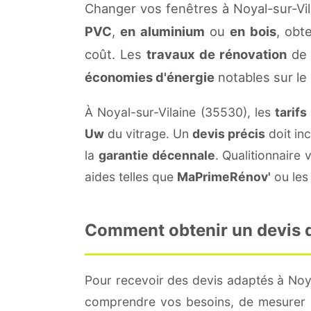
Changer vos fenêtres à Noyal-sur-Vi
PVC
,
en aluminium
ou
en bois
, obt
coût. Les
travaux de rénovation
de 
économies d'énergie
notables sur le
À Noyal-sur-Vilaine (35530), les
tarifs
Uw
du vitrage. Un
devis précis
doit inc
la
garantie décennale
. Qualitionnair
aides telles que
MaPrimeRénov'
ou les 
Comment obtenir un devis de
Pour recevoir des devis adaptés à Noy
comprendre vos besoins, de mesurer le