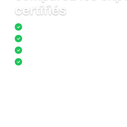
certifiés
Jusqu’à 3 devis comparés
✓
Entreprises locales vérifiées
✓
Pose garantie
✓
Aides et primes incluses
✓