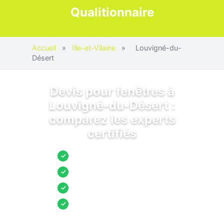
Qualitionnaire
Accueil
»
Ille-et-Vilaine
»
Louvigné-du-
Désert
Devis pour fenêtres à
Louvigné-du-Désert :
comparez les experts
certifiés
Jusqu’à 3 devis comparés
✓
Entreprises locales vérifiées
✓
Pose garantie
✓
Aides et primes incluses
✓