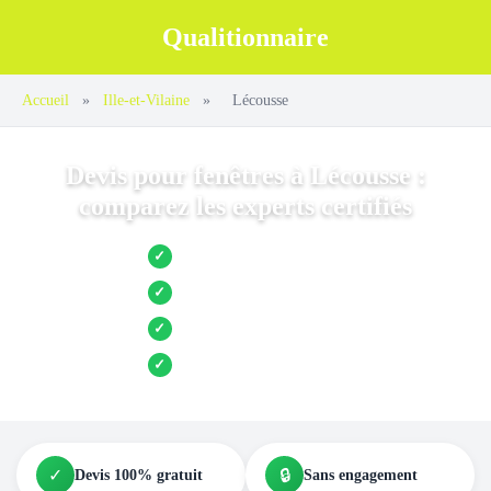
Qualitionnaire
Accueil
»
Ille-et-Vilaine
»
Lécousse
Devis pour fenêtres à Lécousse :
comparez les experts certifiés
Jusqu’à 3 devis comparés
✓
Entreprises locales vérifiées
✓
Pose garantie
✓
Aides et primes incluses
✓
✓
🔒
Devis 100% gratuit
Sans engagement