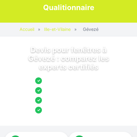
Qualitionnaire
Accueil
»
Ille-et-Vilaine
»
Gévezé
Devis pour fenêtres à
Gévezé : comparez les
experts certifiés
Jusqu’à 3 devis comparés
✓
Entreprises locales vérifiées
✓
Pose garantie
✓
Aides et primes incluses
✓