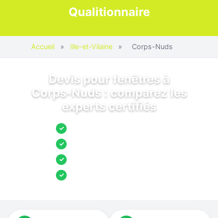
Qualitionnaire
Accueil
»
Ille-et-Vilaine
»
Corps-Nuds
Devis pour fenêtres à
Corps-Nuds : comparez les
experts certifiés
Jusqu’à 3 devis comparés
✓
Entreprises locales vérifiées
✓
Pose garantie
✓
Aides et primes incluses
✓